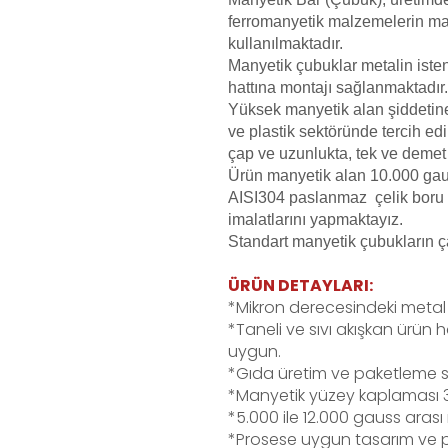
ferromanyetik malzemelerin 
kullanılmaktadır.
Manyetik çubuklar metalin isten
hattına montajı sağlanmaktadır.
Yüksek manyetik alan şiddetine 
ve plastik sektöründe tercih ed
çap ve uzunlukta, tek ve demet 
Ürün manyetik alan 10.000 gau
AISI304 paslanmaz çelik boru i
imalatlarını yapmaktayız.
Standart manyetik çubukların ç
ÜRÜN DETAYLARI:
*Mikron derecesindeki metal 
*Taneli ve sıvı akışkan ürün
uygun.
*Gıda üretim ve paketleme st
*Manyetik yüzey kaplaması 3
*5.000 ile 12.000 gauss aras
*Prosese uygun tasarım ve p