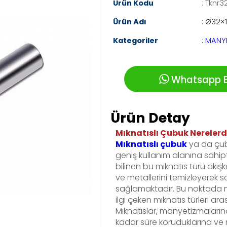
Ürün Kodu
: Tknr3
Ürün Adı
: Ø32×
Kategoriler
:
MANYE
Whatsapp Bi
Ürün Detay
Mıknatıslı Çubuk Nerelerde
Mıknatıslı çubuk
ya da çubu
geniş kullanım alanına sahi
bilinen bu mıknatıs türü akı
ve metallerini temizleyerek s
sağlamaktadır. Bu noktada mık
ilgi çeken mıknatıs türleri ar
Mıknatıslar, manyetizmalarına
kadar süre koruduklarına ve