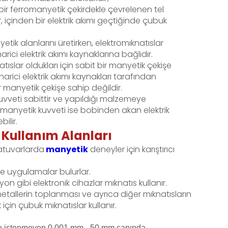
bir ferromanyetik çekirdekle çevrelenen tel
r, içinden bir elektrik akımı geçtiğinde çubuk
tik alanlarını üretirken, elektromıknatıslar
arici elektrik akımı kaynaklarına bağlıdır.
atıslar oldukları için sabit bir manyetik çekişe
harici elektrik akımı kaynakları tarafından
bir manyetik çekişe sahip değildir.
vveti sabittir ve yapıldığı malzemeye
ın manyetik kuvveti ise bobinden akan elektrik
bilir.
Kullanım Alanları
atuvarlarda
manyetik
deneyler için karıştırıcı
de uygulamalar bulurlar.
on gibi elektronik cihazlar mıknatıs kullanır.
etallerin toplanması ve ayrıca diğer mıknatısların
çin çubuk mıknatıslar kullanır.
de istenmeyen 0,001 mm - 50 mm çapında