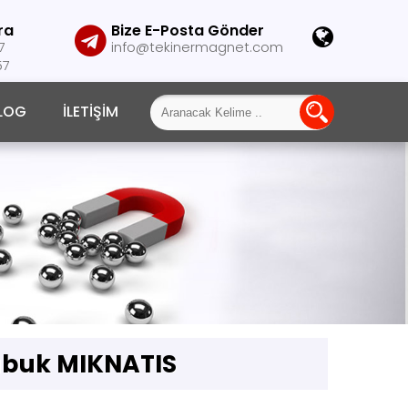
ra
Bize E-Posta Gönder
7
info@tekinermagnet.com
57
LOG
İLETIŞIM
buk MIKNATIS