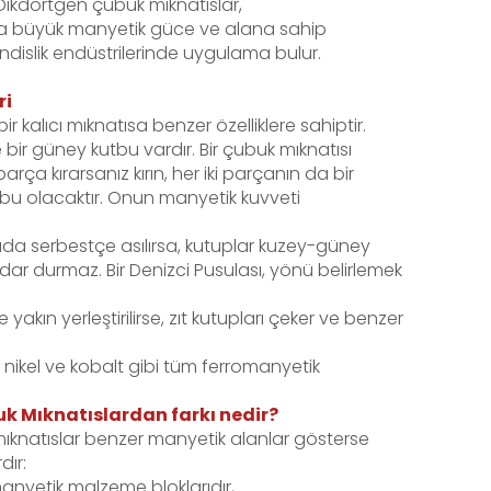
Dikdörtgen çubuk mıknatıslar,
 büyük manyetik güce ve alana sahip
ndislik endüstrilerinde uygulama bulur.
ri
ir kalıcı mıknatısa benzer özelliklere sahiptir.
 bir güney kutbu vardır. Bir çubuk mıknatısı
arça kırarsanız kırın, her iki parçanın da bir
bu olacaktır. Onun manyetik kuvveti
vada serbestçe asılırsa, kutuplar kuzey-güney
ar durmaz. Bir Denizci Pusulası, yönü belirlemek
e yakın yerleştirilirse, zıt kutupları çeker ve benzer
, nikel ve kobalt gibi tüm ferromanyetik
k Mıknatıslardan farkı nedir?
mıknatıslar benzer manyetik alanlar gösterse
dır:
anyetik malzeme bloklarıdır,