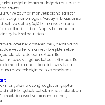
ayrılırlar. Doğal mıknatıslar doğada bulunur ve
a zayıftır.
unur ve zayıf bir manyetik alana sahiptir.
ın yaygın bir örneğidir. Yapay mıknatıslar ise
tilebilir ve daha güçlü bir manyetik alana
re şekillendirilebilirler. Yapay bir mıknatısın
esine çubuk mıknatıs denir.
manyetik özellikler gösteren çelik, demir ya da
madde veya ferromanyetik bileşikten elde
çası olarak ifade edilmektedir. Bu
r. Bunlar kuzey ve güney kutbu şeklindedir. Bu
ırakılması ile mıknatıs kendini kuzey kutbu
tbuna dönecek biçimde hizalamaktadır.
dır:
üksek manyetizma özelliği sağlayan çaptan
p silindirik bir çubuk, çubuk mıknatıs olarak da
 eğitimsel, deneysel ve araştırma amaçlı
r.