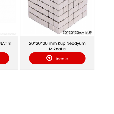
 Küp Neodyum
DN-200 Tekiner Manyetik Filtre
atıs
ncele
İncele