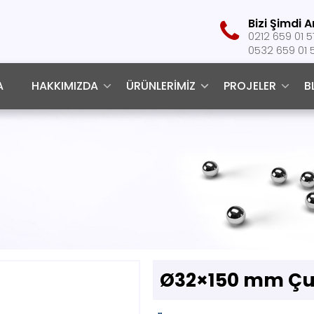
Bizi Şimdi A
‎0212 659 01 5
0532 659 01 
A
HAKKIMIZDA
ÜRÜNLERIMIZ
PROJELER
B
Ø32×150 mm Çu