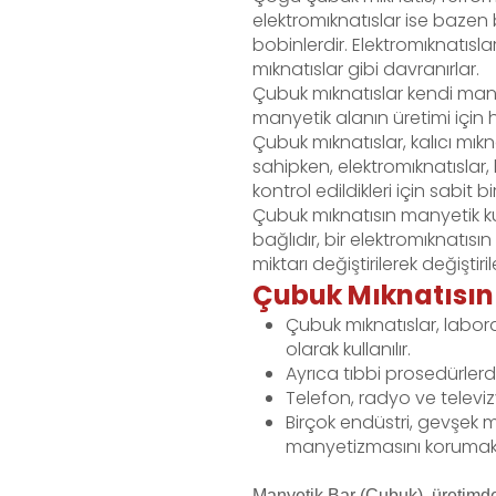
elektromıknatıslar ise bazen 
bobinlerdir. Elektromıknatısla
mıknatıslar gibi davranırlar.
Çubuk mıknatıslar kendi manye
manyetik alanın üretimi için h
Çubuk mıknatıslar, kalıcı mıkn
sahipken, elektromıknatıslar, 
kontrol edildikleri için sabit 
Çubuk mıknatısın manyetik ku
bağlıdır, bir elektromıknatıs
miktarı değiştirilerek değiştirile
Çubuk Mıknatısın 
Çubuk mıknatıslar, labor
olarak kullanılır.
Ayrıca tıbbi prosedürler
Telefon, radyo ve televizy
Birçok endüstri, gevşek m
manyetizmasını korumak i
Manyetik Bar (Çubuk), üretim