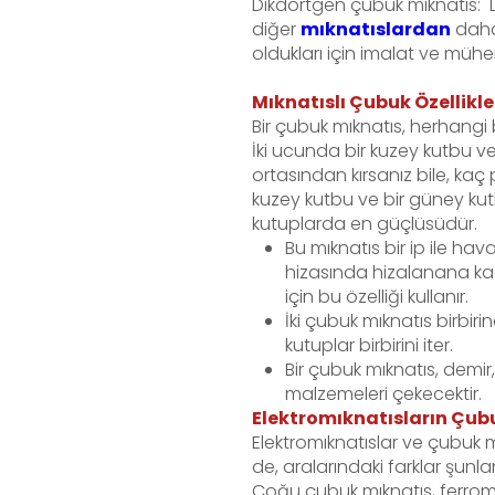
Dikdörtgen çubuk mıknatıs: 
diğer
mıknatıslardan
daha
oldukları için imalat ve mühe
Mıknatıslı Çubuk Özellikle
Bir çubuk mıknatıs, herhangi b
İki ucunda bir kuzey kutbu ve
ortasından kırsanız bile, kaç p
kuzey kutbu ve bir güney kut
kutuplarda en güçlüsüdür.
Bu mıknatıs bir ip ile ha
hizasında hizalanana kad
için bu özelliği kullanır.
İki çubuk mıknatıs birbirin
kutuplar birbirini iter.
Bir çubuk mıknatıs, demir
malzemeleri çekecektir.
Elektromıknatısların Çubu
Elektromıknatıslar ve çubuk 
de, aralarındaki farklar şunlar
Çoğu çubuk mıknatıs, ferrom