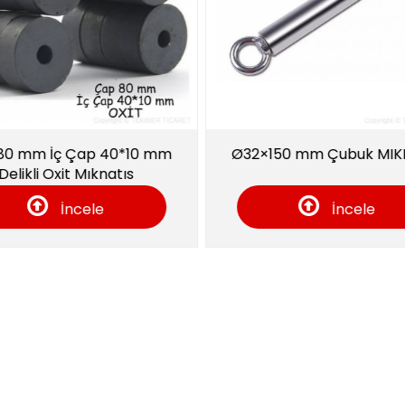
Ø32×150 mm Çubuk MIKNATIS
20*20*20 mm
Mıkn
İncele
İ