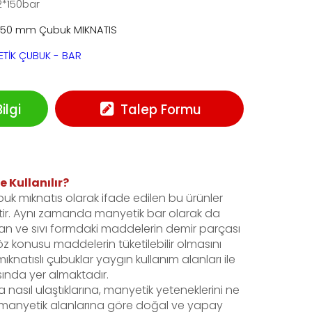
2*150bar
150 mm Çubuk MIKNATIS
TİK ÇUBUK - BAR
lgi
Talep Formu
 Kullanılır?
k mıknatıs olarak ifade edilen bu ürünler
ptir. Aynı zamanda manyetik bar olarak da
şkan ve sıvı formdaki maddelerin demir parçası
öz konusu maddelerin tüketilebilir olmasını
natıslı çubuklar yaygın kullanım alanları ile
asında yer almaktadır.
 nasıl ulaştıklarına, manyetik yeteneklerini ne
 manyetik alanlarına göre doğal ve yapay