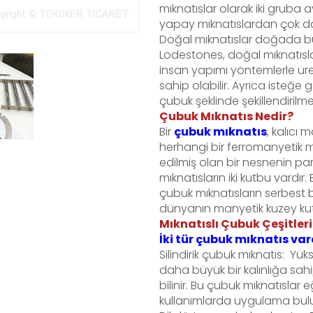
mıknatıslar olarak iki gruba 
yapay mıknatıslardan çok dah
Doğal mıknatıslar doğada bul
Lodestones, doğal mıknatıslar
insan yapımı yöntemlerle üre
sahip olabilir. Ayrıca isteğe gö
çubuk şeklinde şekillendirilm
Çubuk Mıknatıs Nedir?
Bir
çubuk mıknatıs
, kalıcı 
herhangi bir ferromanyetik 
edilmiş olan bir nesnenin par
mıknatısların iki kutbu vardı
çubuk mıknatısların serbest b
dünyanın manyetik kuzey ku
Mıknatıslı Çubuk Çeşitleri
İki tür çubuk mıknatıs var
Silindirik çubuk mıknatıs: Y
daha büyük bir kalınlığa sahi
bilinir. Bu çubuk mıknatıslar
kullanımlarda uygulama bulu