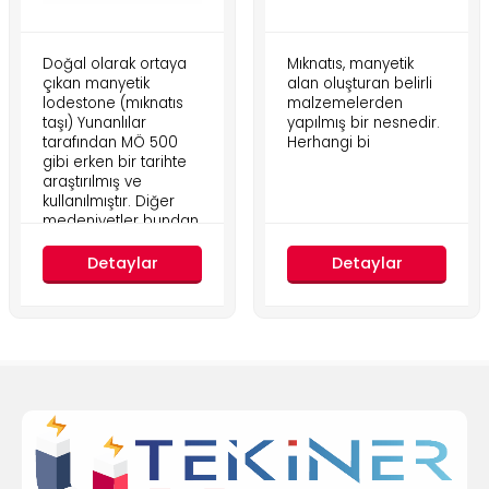
Doğal olarak ortaya
Mıknatıs, manyetik
çıkan manyetik
alan oluşturan belirli
lodestone (mıknatıs
malzemelerden
taşı) Yunanlılar
yapılmış bir nesnedir.
tarafından MÖ 500
Herhangi bi
gibi erken bir tarihte
araştırılmış ve
kullanılmıştır. Diğer
medeniyetler bundan
daha önce
Detaylar
Detaylar