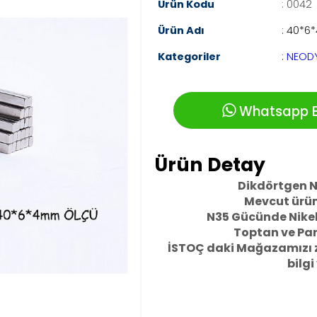
Ürün Kodu
: 0042
Ürün Adı
: 40*6
Kategoriler
:
NEODY
Whatsapp Bi
Ürün Detay
Dikdörtgen 
Mevcut ürün
N35 Gücünde Nikel
Toptan ve Pa
İSTOÇ daki Mağazamızı zi
bilgi