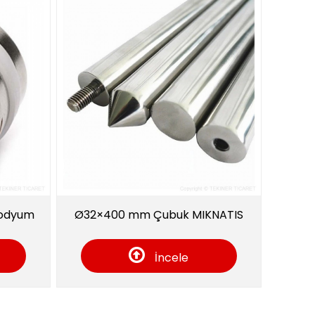
Ø32×400 mm Çubuk MIKNATIS
GIDA MANYETİK 
İncele
İ