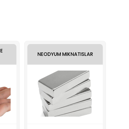
E
NEODYUM MIKNATISLAR