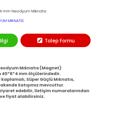
*4 mm Neodyum Mıknatıs
UM MIKNATIS
lgi
Talep Formu
Neodyum Mıknatıs (Magnet)
 40*6*4 mm ölçülerindedir.
 kaplamalı, Süper Güçlü Mıknatıs,
rakende Satışımız mevcuttur.
yaret edebilir, iletişim numaralarından
 ve fiyat alabilirsiniz.