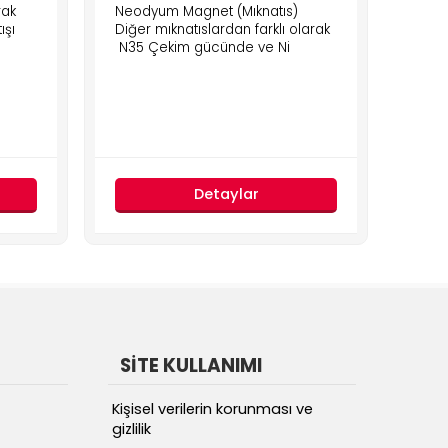
rak
Neodyum Magnet (Mıknatıs)
Neod
ışı
Diğer mıknatıslardan farklı olarak
çeşit
N35 Çekim gücünde ve Ni
otomo
Detaylar
SİTE KULLANIMI
Kişisel verilerin korunması ve
gizlilik