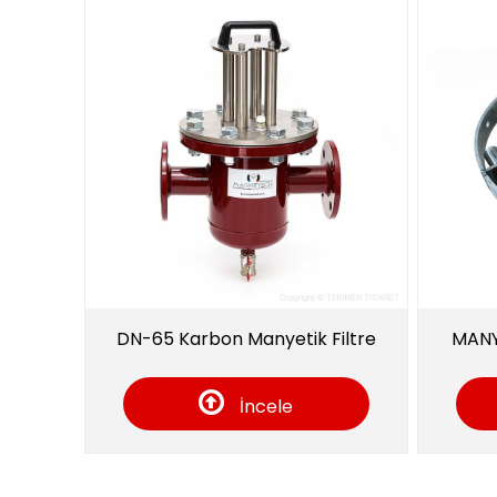
DN-65 Karbon Manyetik Filtre
MANYETİK DİSK 
İncele
İn