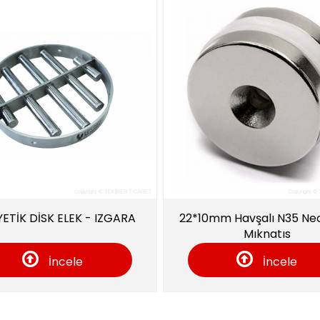
ELEK - IZGARA
22*10mm Havşalı N35 Neodyum
Mıknatıs
cele
İncele