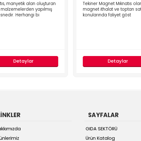
tıs, manyetik alan oluşturan
Tekiner Magnet Mıknatıs ola
li malzemelerden yapılmış
magnet ithalat ve toptan sat
esnedir. Herhangi bi
konularında faliyet göst
Detaylar
Detaylar
LİNKLER
SAYFALAR
akkımızda
GIDA SEKTÖRÜ
ünlerimiz
Ürün Katalog