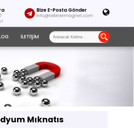
ra
Bize E-Posta Gönder
7
info@tekinermagnet.com
57
LOG
İLETIŞIM
dyum Mıknatıs