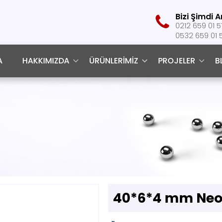
Bizi Şimdi A
‎0212 659 01 5
0532 659 01 
A
HAKKIMIZDA
ÜRÜNLERIMIZ
PROJELER
B
40*6*4 mm Neo