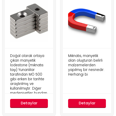
Doğal olarak ortaya
Mıknatıs, manyetik
çıkan manyetik
alan oluşturan belirli
lodestone (mıknatıs
malzemelerden
taşı) Yunanlılar
yapılmış bir nesnedir.
tarafından MÖ 500
Herhangi bi
gibi erken bir tarihte
araştırılmış ve
kullanılmıştır. Diğer
medeniyetler bundan
daha önce
Detaylar
Detaylar