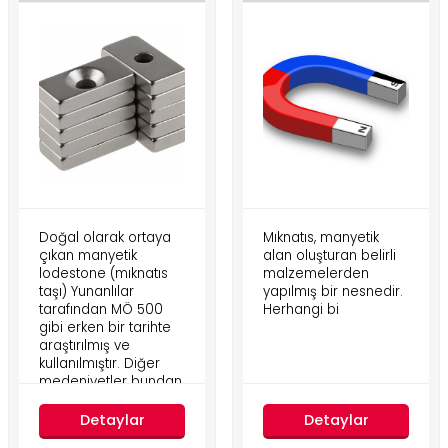
Doğal olarak ortaya
Mıknatıs, manyetik
çıkan manyetik
alan oluşturan belirli
lodestone (mıknatıs
malzemelerden
taşı) Yunanlılar
yapılmış bir nesnedir.
tarafından MÖ 500
Herhangi bi
gibi erken bir tarihte
araştırılmış ve
kullanılmıştır. Diğer
medeniyetler bundan
daha önce
Detaylar
Detaylar