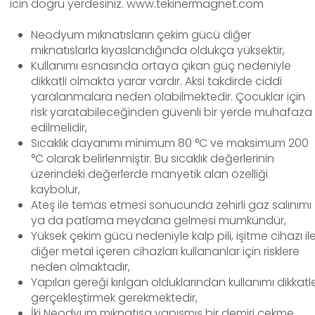
icin dogru yerdesiniz. www.tekinermagnet.com
Neodyum mıknatısların çekim gücü diğer
mıknatıslarla kıyaslandığında oldukça yüksektir,
Kullanımı esnasında ortaya çıkan güç nedeniyle
dikkatli olmakta yarar vardır. Aksi takdirde ciddi
yaralanmalara neden olabilmektedir. Çocuklar için
risk yaratabileceğinden güvenli bir yerde muhafaza
edilmelidir,
Sıcaklık dayanımı minimum 80 °C ve maksimum 200
°C olarak belirlenmiştir. Bu sıcaklık değerlerinin
üzerindeki değerlerde manyetik alan özelliği
kaybolur,
Ateş ile temas etmesi sonucunda zehirli gaz salınımı
ya da patlama meydana gelmesi mümkündür,
Yüksek çekim gücü nedeniyle kalp pili, işitme cihazı il
diğer metal içeren cihazları kullananlar için risklere
neden olmaktadır,
Yapıları gereği kırılgan olduklarından kullanımı dikkatl
gerçekleştirmek gerekmektedir,
İki Neodyum mıknatısa yapışmış bir demiri çekme