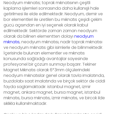
Neodyum mıknatıs; toprak mıknatısının çeşitli
kaplama işlemleri sonrasında daha kullanışlı hale
getirilmesi ile elde edilmektedir. Neodyum, demir ve
bor elementleri ile üretilen bu mıknatıs çeşidi çekim
gücü açısından en iyi seçenek olarak kabul
edilmektedir. Sektörde zaman zaman neodyum
olarak da bilinen elementten dolayı
neodyum
mıknatıs
, neodyum mıknatısı, nadir toprak mıknatısı
ve neodyum mıknatıs gibi isimlerle de bilinmektedir.
İçerisinde bulunan elementler ve mıknatıs
konusunda sağladığı avantajlar sayesinde
profesyonel bir çözüm sunmayı başarır. Tekiner
Magnet Mıknatıs olarak 6*3mm ölçülerindeki
neodyum mıknatıslar genel olarak tavla imalatında,
buzdolabı saat imalatında ve birçok sektör de ciddi
fayda saglamaktadır. istanbul magnet, izmir
magnet, ankara magnet, bursa magnet, istanbul
mıknatıs, bursa mıknatıs, izmir mıknatıs, ve bircok ilde
sıklıkla kullanılmaktadır.