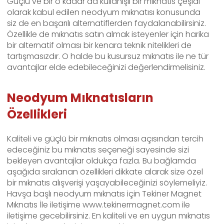
Güçlü ve bir o kadar da kullanışlı bir mıknatıs çeşidi
olarak kabul edilen neodyum mıknatısı konusunda
siz de en başarılı alternatiflerden faydalanabilirsiniz.
Özellikle de mıknatıs satın almak isteyenler için harika
bir alternatif olması bir kenara teknik nitelikleri de
tartışmasızdır. O halde bu kusursuz mıknatıs ile ne tür
avantajlar elde edebileceğinizi değerlendirmelisiniz.
Neodyum Mıknatısların
Özellikleri
Kaliteli ve güçlü bir mıknatıs olması açısından tercih
edeceğiniz bu mıknatıs seçeneği sayesinde sizi
bekleyen avantajlar oldukça fazla. Bu bağlamda
aşağıda sıralanan özellikleri dikkate alarak size özel
bir mıknatıs alışverişi yaşayabileceğinizi söylemeliyiz.
Havşa başlı neodyum mıknatıs için Tekiner Magnet
Mıknatıs İle iletişime www.tekinermagnet.com ile
iletişime gecebilirsiniz. En kaliteli ve en uygun mıknatıs