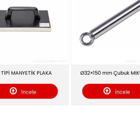
Ø32×150 mm Çubuk MIKNATIS
DN 200
İncele