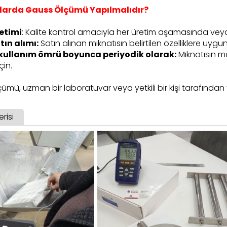
arda Gauss Ölçümü Yapılmalıdır?
retimi
: Kalite kontrol amacıyla her üretim aşamasında veya be
tın alımı:
Satın alınan mıknatısın belirtilen özelliklere uyg
 kullanım ömrü boyunca periyodik olarak:
Mıknatısın m
çin.
mü, uzman bir laboratuvar veya yetkili bir kişi tarafından y
risi