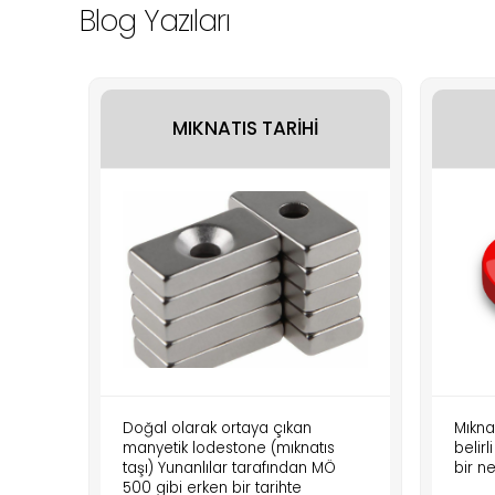
Blog Yazıları
MIKNATIS TARİHİ
Doğal olarak ortaya çıkan
Mıkna
manyetik lodestone (mıknatıs
belir
taşı) Yunanlılar tarafından MÖ
bir n
500 gibi erken bir tarihte