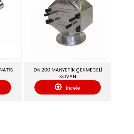
 MANYETİK ÇEKMECELİ
150*100*25 Y35 Dikdörtg
KOVAN
Tabaka Taş Mıknatıs
İncele
İncele