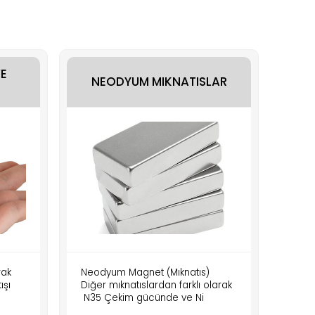
E
NEODYUM MIKNATISLAR
rak
Neodyum Magnet (Mıknatıs)
Neod
ışı
Diğer mıknatıslardan farklı olarak
çeşit
N35 Çekim gücünde ve Ni
otomo