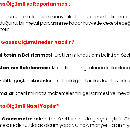
ss Ölçümü ve Raporlanması;
ölçümü, bir mıknatısın manyetik alan gücünün belirlenmesi i
duğunu, bir metal parçasını ne kadar kuvvetle çekebileceğin
erir.
n Gauss Ölçümü neden Yapılır ?
litesinin Belirlenmesi:
Üretilen mıknatısların belirtilen öz
lanının Belirlenmesi
: Mıknatısın hangi alanda kullanılac
ellikle güçlü mıknatısların kullanıldığı ortamlarda, olası riskl
maları:
Yeni mıknatıs malzemelerinin geliştirilmesi ve mevcut
ss Ölçümü Nasıl Yapılır?
,
Gaussmetre
adı verilen özel bir cihazla gerçekleştirilir.
ir mesafede tutularak ölçüm yapar. Cihaz, manyetik alanın y