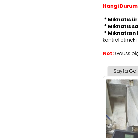
Hangi Duruml
* Mıknatıs ü
* Mıknatıs sa
* Mıknatısın
kontrol etmek i
Not:
Gauss ölçü
Sayfa Gale