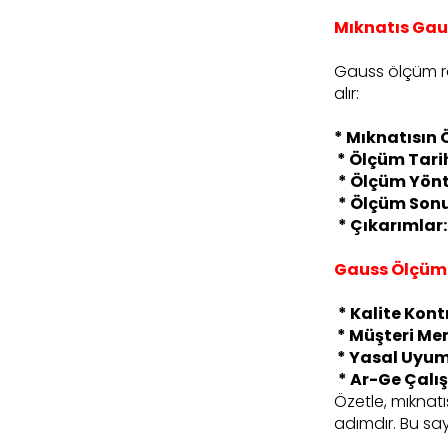
Mıknatıs Gau
Gauss ölçüm rap
alır:
* Mıknatısın Ö
* Ölçüm Tarih
* Ölçüm Yön
* Ölçüm Sonu
* Çıkarımlar:
Gauss Ölçüm 
* Kalite Kont
* Müşteri Me
* Yasal Uyu
* Ar-Ge Çalı
Özetle, mıknatı
adımdır. Bu say