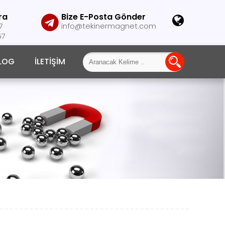
ra
Bize E-Posta Gönder
7
info@tekinermagnet.com
57
LOG
İLETIŞIM