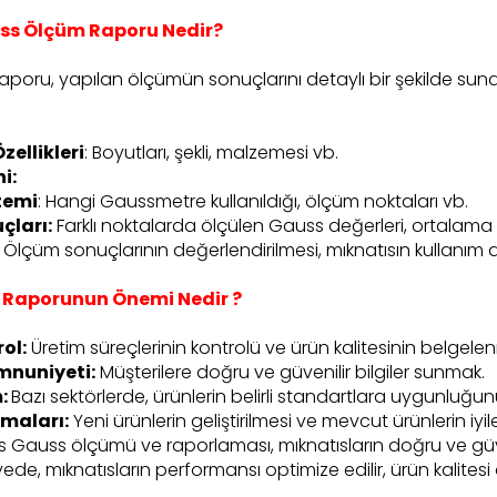
ss Ölçüm Raporu Nedir?
oru, yapılan ölçümün sonuçlarını detaylı bir şekilde sunan 
zellikleri
: Boyutları, şekli, malzemesi vb.
i:
temi
: Hangi Gaussmetre kullanıldığı, ölçüm noktaları vb.
çları:
Farklı noktalarda ölçülen Gauss değerleri, ortalama d
Ölçüm sonuçlarının değerlendirilmesi, mıknatısın kullanım
Raporunun Önemi Nedir ?
rol:
Üretim süreçlerinin kontrolü ve ürün kalitesinin belgele
mnuniyeti:
Müşterilere doğru ve güvenilir bilgiler sunmak.
m:
Bazı sektörlerde, ürünlerin belirli standartlara uygunluğu
şmaları:
Yeni ürünlerin geliştirilmesi ve mevcut ürünlerin iyil
s Gauss ölçümü ve raporlaması, mıknatısların doğru ve güvenl
ede, mıknatısların performansı optimize edilir, ürün kalitesi 