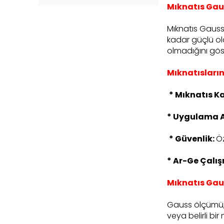
Mıknatıs Gau
Mıknatıs Gauss 
kadar güçlü ol
olmadığını göst
Mıknatısları
* Mıknatıs Ka
* Uygulama A
* Güvenlik:
Öz
* Ar-Ge Çalış
Mıknatıs Gau
Gauss ölçümü
veya belirli b