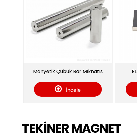
k Çubuk Bar Mıknatıs
EL TİPİ MANYETİK PLAKA
İncele
İncele
TEKİNER MAGNET