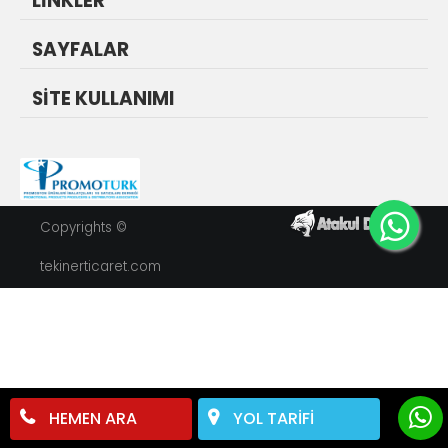
LİNKLER
SAYFALAR
SİTE KULLANIMI
Copyrights ©
tekinerticaret.com
HEMEN ARA
YOL TARİFİ