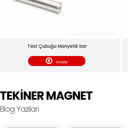
ğu Manyetik bar
10*5*3 mm Deli
İncele
TEKİNER MAGNET
Blog Yazıları