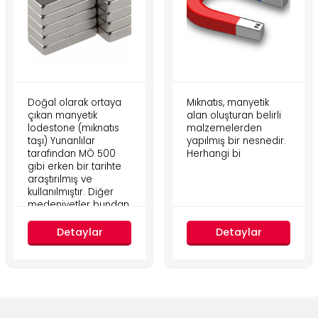
Doğal olarak ortaya
Mıknatıs, manyetik
çıkan manyetik
alan oluşturan belirli
lodestone (mıknatıs
malzemelerden
taşı) Yunanlılar
yapılmış bir nesnedir.
tarafından MÖ 500
Herhangi bi
gibi erken bir tarihte
araştırılmış ve
kullanılmıştır. Diğer
medeniyetler bundan
daha önce
Detaylar
Detaylar