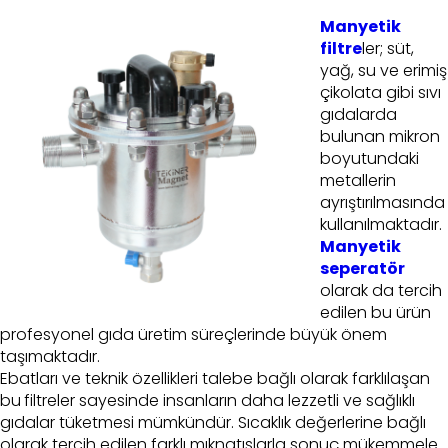
Manyetik
filtre
ler; süt,
yağ, su ve erimiş
çikolata gibi sıvı
gıdalarda
bulunan mikron
boyutundaki
metallerin
ayrıştırılmasında
kullanılmaktadır.
Manyetik
seperatör
olarak da tercih
edilen bu ürün
profesyonel gıda üretim süreçlerinde büyük önem
taşımaktadır.
Ebatları ve teknik özellikleri talebe bağlı olarak farklılaşan
bu
filtreler sayesinde insanların daha lezzetli ve sağlıklı
gıdalar tüketmesi mümkündür. Sıcaklık değerlerine bağlı
olarak tercih edilen farklı mıknatıslarla sonuç mükemmele