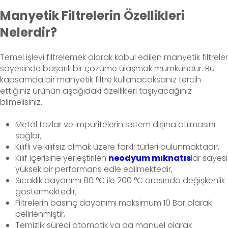
Manyetik Filtrelerin Özellikleri
Nelerdir?
Temel işlevi filtrelemek olarak kabul edilen manyetik filtreler
sayesinde başarılı bir çözüme ulaşmak mümkündür. Bu
kapsamda bir manyetik filtre kullanacaksanız tercih
ettiğiniz ürünün aşağıdaki özellikleri taşıyacağınız
bilmelisiniz.
Metal tozlar ve impüritelerin sistem dışına atılmasını
sağlar,
Kılıflı ve kılıfsız olmak üzere farklı türleri bulunmaktadır,
Kılıf içerisine yerleştirilen
neodyum mıknatıs
lar sayes
yüksek bir performans edle edilmektedir,
Sıcaklık dayanımı 80 °C ile 200 °C arasında değişkenlik
göstermektedir,
Filtrelerin basınç dayanımı maksimum 10 Bar olarak
belirlenmiştir,
Temizlik süreci otomatik ya da manuel olarak