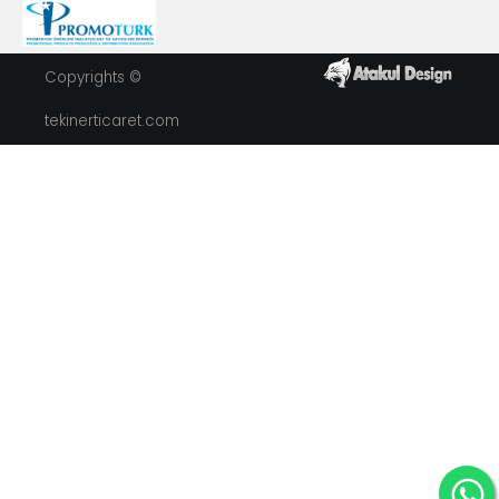
Copyrights ©
tekinerticaret.com